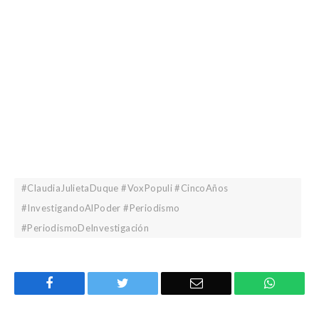
#ClaudiaJulietaDuque #VoxPopuli #CincoAños
#InvestigandoAlPoder #Periodismo
#PeriodismoDeInvestigación
Facebook
Twitter
Email
WhatsA