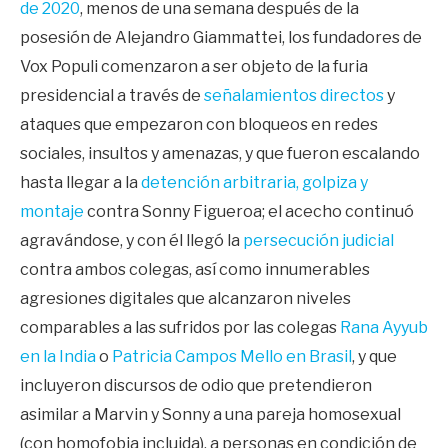
de 2020
, menos de una semana después de la
posesión de Alejandro Giammattei, los fundadores de
Vox Populi comenzaron a ser objeto de la furia
presidencial a través de
señalamientos directos
y
ataques que empezaron con bloqueos en redes
sociales, insultos y amenazas, y que fueron escalando
hasta llegar a la
detención arbitraria, golpiza y
montaje
contra Sonny Figueroa; el acecho continuó
agravándose, y con él llegó la
persecución judicial
contra ambos colegas, así como innumerables
agresiones digitales que alcanzaron niveles
comparables a las sufridos por las colegas
Rana Ayyub
en la India
o
Patricia Campos Mello en Brasil
, y que
incluyeron discursos de odio que pretendieron
asimilar a Marvin y Sonny a una pareja homosexual
(con homofobia incluida), a personas en condición de