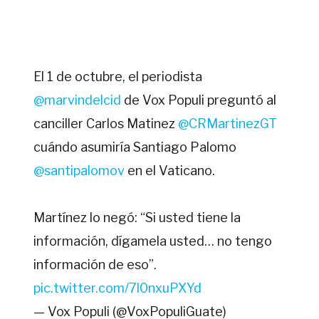
El 1 de octubre, el periodista
@marvindelcid
de Vox Populi preguntó al
canciller Carlos Matinez
@CRMartinezGT
cuándo asumiría Santiago Palomo
@santipalomov
en el Vaticano.
Martínez lo negó: “Si usted tiene la
información, dígamela usted… no tengo
información de eso”.
pic.twitter.com/7l0nxuPXYd
— Vox Populi (@VoxPopuliGuate)