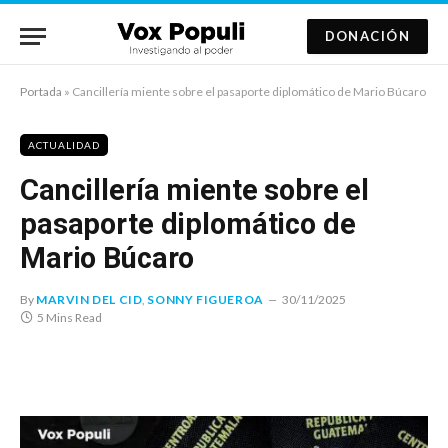
DONACIÓN
Portada
»
Cancillería miente sobre el pasaporte diplomático de Mario Búcaro
ACTUALIDAD
Cancillería miente sobre el
pasaporte diplomático de
Mario Búcaro
By
MARVIN DEL CID
,
SONNY FIGUEROA
30/11/2025
5 Mins Read