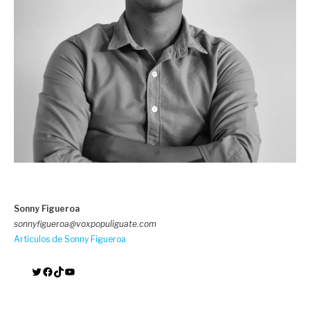
Sonny Figueroa
sonnyfigueroa@voxpopuliguate.com
Artículos de Sonny Figueroa
Twitter
Facebook
TikTok
YouTube