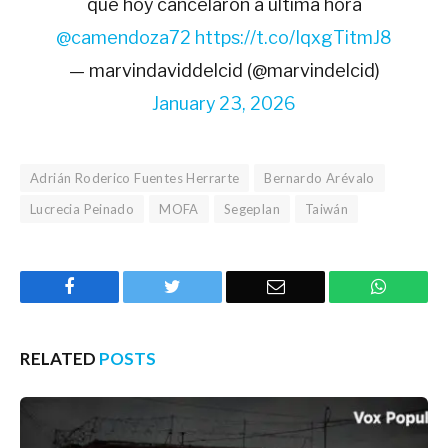
que hoy cancelaron a última hora
@camendoza72
https://t.co/IqxgTitmJ8
— marvindaviddelcid (@marvindelcid)
January 23, 2026
Adrián Roderico Fuentes Herrarte
Bernardo Arévalo
Lucrecia Peinado
MOFA
Segeplan
Taiwán
Facebook
Twitter
Email
WhatsA
RELATED
POSTS