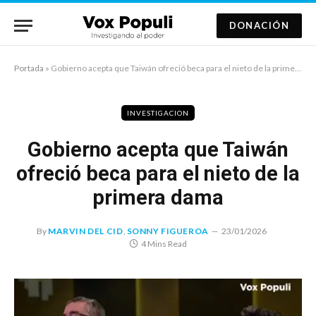
DONACIÓN
Portada
»
Gobierno acepta que Taiwán ofreció beca para el nieto de la primera dama
INVESTIGACION
Gobierno acepta que Taiwán
ofreció beca para el nieto de la
primera dama
By
MARVIN DEL CID
,
SONNY FIGUEROA
23/01/2026
4 Mins Read