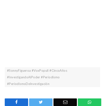
#SonnyFigueroa #VoxPopuli #CincoAños
#InvestigandoAlPoder #Periodismo
#PeriodismoDeInvestigación
Facebook
Twitter
Email
WhatsA