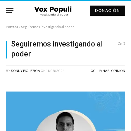
DONACIÓN
Portada
»
Seguiremos investigando al poder
Seguiremos investigando al
0
poder
BY
SONNY FIGUEROA
ON
11/08/2024
COLUMNAS
,
OPINIÓN