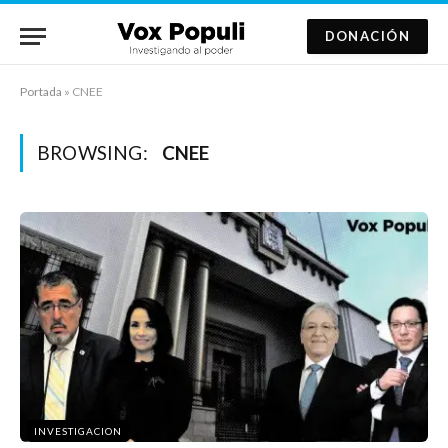
DONACIÓN
Portada
»
CNEE
BROWSING:
CNEE
INVESTIGACION