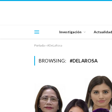
Investigación
Actualida
Portada
»
#DeLaRosa
BROWSING:
#DELAROSA