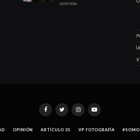
O
22/07/2026
P
U
V
Facebook
Twitter
Instagram
YouTube
AD
OPINIÓN
ARTÍCULO 35
VP FOTOGRAFÍA
#SOMO