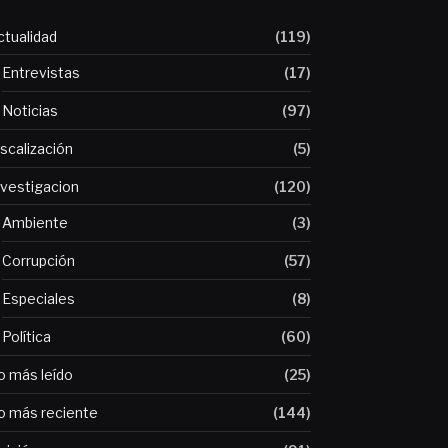
ctualidad
(119)
Entrevistas
(17)
Noticias
(97)
iscalización
(5)
nvestigacion
(120)
Ambiente
(3)
Corrupción
(57)
Especiales
(8)
Política
(60)
o más leído
(25)
o más reciente
(144)