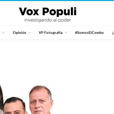
d
Opinión
VP Fotografía
#SomosElCombo
¿