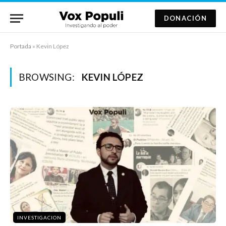
DONACIÓN
Portada
»
Kevin López
BROWSING:
KEVIN LÓPEZ
INVESTIGACION