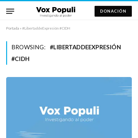
DONACIÓN
Portada
»
#LibertaddeExpresión #CIDH
BROWSING:
#LIBERTADDEEXPRESIÓN
#CIDH