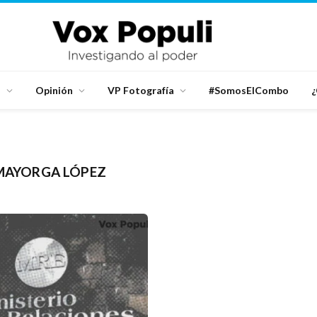
d
Opinión
VP Fotografía
#SomosElCombo
¿
MAYORGA LÓPEZ