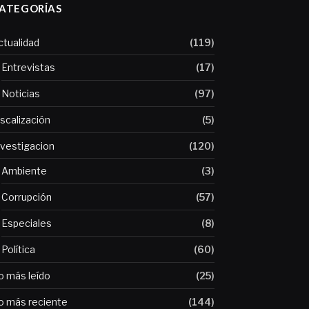
ATEGORÍAS
ctualidad
(119)
Entrevistas
(17)
Noticias
(97)
iscalización
(5)
nvestigacion
(120)
Ambiente
(3)
Corrupción
(57)
Especiales
(8)
Política
(60)
o más leído
(25)
o más reciente
(144)