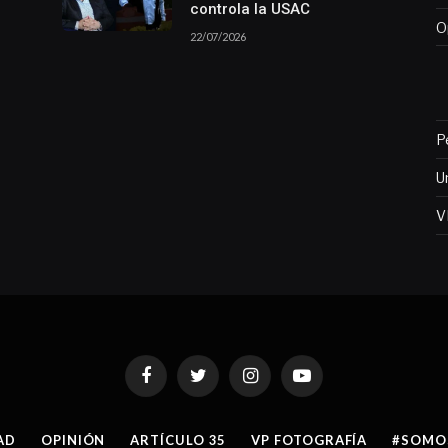
controla la USAC
O
22/07/2026
P
U
V
Facebook
Twitter
Instagram
YouTube
AD
OPINIÓN
ARTÍCULO 35
VP FOTOGRAFÍA
#SOMO