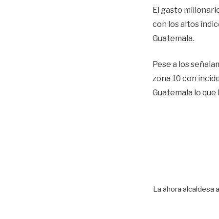
El gasto millonar
con los altos índi
Guatemala.
Pese a los señalam
zona 10 con incid
Guatemala lo que 
La ahora alcaldesa a