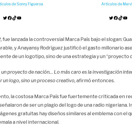
tículos de Sonny Figueroa
Artículos de Marvi
Twitter
Facebook
TikTok
YouTube
Twitter
Facebook
TikTok
YouTube
 fue lanzada la controversial Marca País bajo el slogan: Gu
able, y Anayansy Rodríguez justificó el gasto millonario a
ente de un logotipo, sino de una estrategia y un “proyecto 
o un proyecto de nación… Lo más caro es la investigación inte
 un logo, sino un proceso creativo,
afirmó entonces.
nto, la costosa Marca País fue fuertemente criticada en red
señalaron de ser un plagio del logo de una radio nigeriana. I
ágenes gratuitas hay diseños similares al emblema con el q
emala a nivel internacional.