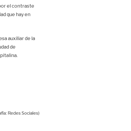
por el contraste
dad que hay en
sa auxiliar de la
udad de
italina.
afía: Redes Sociales)