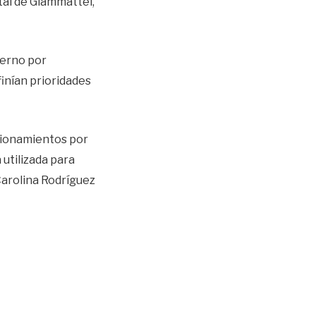
tal de Giammattei,
ierno por
inían prioridades
stionamientos por
utilizada para
Carolina Rodríguez