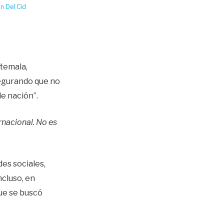
n Del Cid
atemala,
segurando que no
de nación”.
rnacional. No es
es sociales,
ncluso, en
ue se buscó