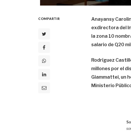
Anayansy Carolin
COMPARTIR
exdirectora del I
la zona 10 nombra
salario de Q20 mi
Rodríguez Castil
millones por el d
Giammattei, un he
Ministerio Públic
So
so