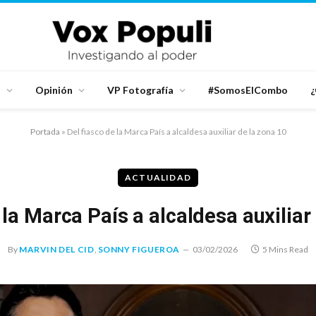
d
Opinión
VP Fotografía
#SomosElCombo
¿
Portada
»
Del fiasco de la Marca País a alcaldesa auxiliar de la zona 10
ACTUALIDAD
 la Marca País a alcaldesa auxiliar
By
MARVIN DEL CID
,
SONNY FIGUEROA
03/02/2026
5 Mins Read