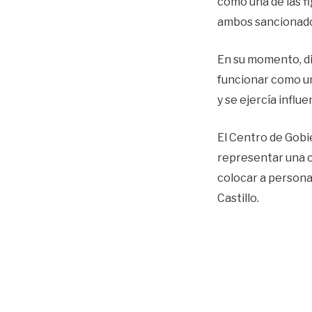
como una de las f
ambos sancionados
En su momento, di
funcionar como un
y se ejercía influ
El Centro de Gobi
representar una c
colocar a persona
Castillo.