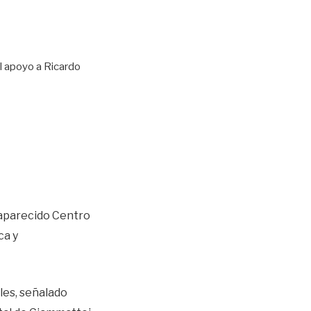
l apoyo a Ricardo
saparecido Centro
ca y
les, señalado