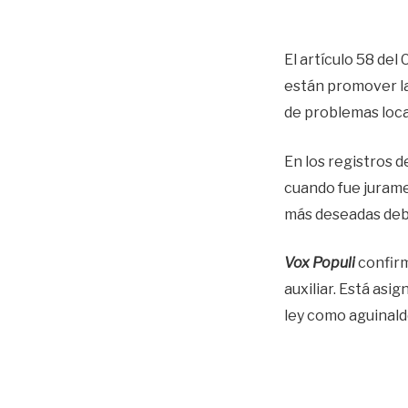
El artículo 58 del
están promover la 
de problemas loca
En los registros d
cuando fue juramen
más deseadas debi
Vox Populi
confirm
auxiliar. Está asi
ley como aguinald