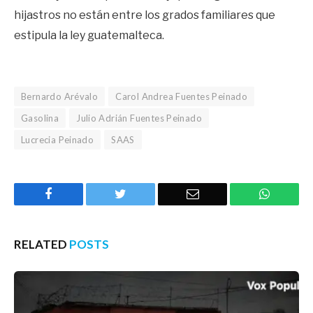
hijastros no están entre los grados familiares que
estipula la ley guatemalteca.
Bernardo Arévalo
Carol Andrea Fuentes Peinado
Gasolina
Julio Adrián Fuentes Peinado
Lucrecia Peinado
SAAS
Facebook
Twitter
Email
WhatsA
RELATED
POSTS