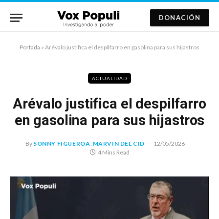
DONACIÓN
Portada
»
Arévalo justifica el despilfarro en gasolina para sus hijastros
ACTUALIDAD
Arévalo justifica el despilfarro
en gasolina para sus hijastros
By
SONNY FIGUEROA
,
MARVIN DEL CID
12/05/2026
4 Mins Read