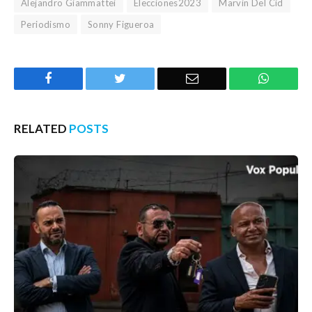
Alejandro Giammattei
Elecciones2023
Marvin Del Cid
Periodismo
Sonny Figueroa
Facebook
Twitter
Email
WhatsA
RELATED
POSTS