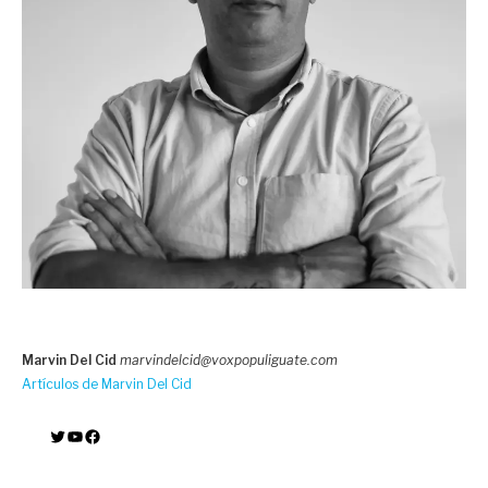
Marvin Del Cid
marvindelcid@voxpopuliguate.com
Artículos de Marvin Del Cid
Twitter
YouTube
Facebook