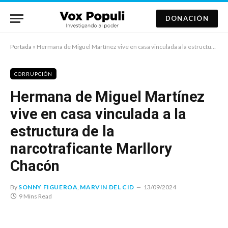
DONACIÓN
Portada
»
Hermana de Miguel Martínez vive en casa vinculada a la estructura de la narcotraficante Marllory Chacón
CORRUPCIÓN
Hermana de Miguel Martínez
vive en casa vinculada a la
estructura de la
narcotraficante Marllory
Chacón
By
SONNY FIGUEROA
,
MARVIN DEL CID
13/09/2024
9 Mins Read