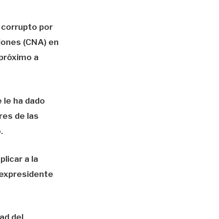
 corrupto por
iones (CNA) en
 próximo a
 le ha dado
res de las
.
icar a la
 expresidente
ad del