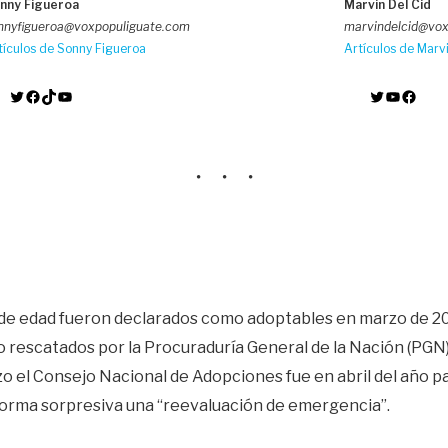
nny Figueroa
Marvin Del Cid
nnyfigueroa@voxpopuliguate.com
marvindelcid@vox
tículos de Sonny Figueroa
Artículos de Marvi
Twitter
Facebook
TikTok
YouTube
Twitter
YouTube
Facebook
de edad fueron declarados como adoptables en marzo de 20
o rescatados por la Procuraduría General de la Nación (PGN)
zo el Consejo Nacional de Adopciones fue en abril del año p
orma sorpresiva una “reevaluación de emergencia”.