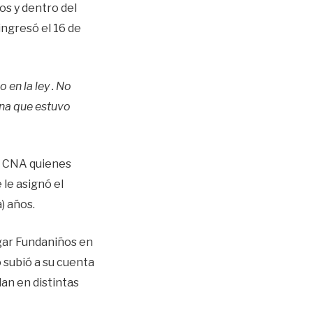
os y dentro del
ingresó el 16 de
 en la ley . No
ona que estuvo
l CNA quienes
 le asignó el
) años.
gar Fundaniños en
 subió a su cuenta
an en distintas