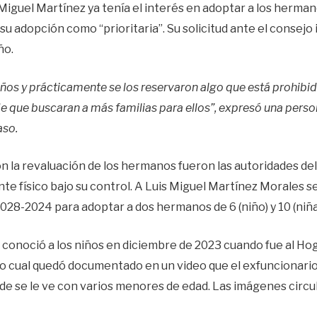
guel Martínez ya tenía el interés en adoptar a los herman
 adopción como “prioritaria”. Su solicitud ante el consejo 
ño.
iños y prácticamente se los reservaron algo que está prohibido
e que buscaran a más familias para ellos”, expresó una pers
aso.
 la revaluación de los hermanos fueron las autoridades de
te físico bajo su control. A Luis Miguel Martínez Morales se
-2024 para adoptar a dos hermanos de 6 (niño) y 10 (niña
conoció a los niños en diciembre de 2023 cuando fue al Ho
 lo cual quedó documentado en un video que el exfuncionario
de se le ve con varios menores de edad. Las imágenes circul