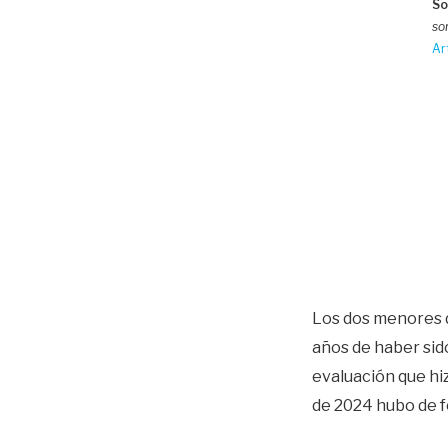
So
so
Ar
Los dos menores 
años de haber sid
evaluación que hi
de 2024 hubo de f