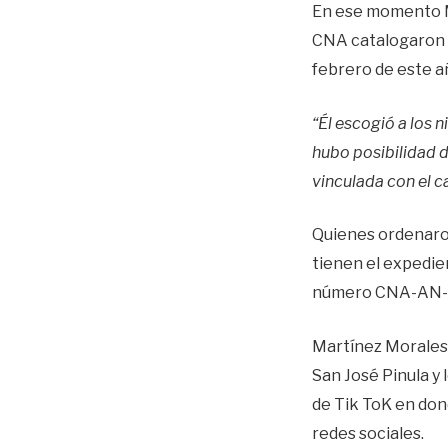
En ese momento Mi
CNA catalogaron su
febrero de este a
“Él escogió a los n
hubo posibilidad d
vinculada con el c
Quienes ordenaron
tienen el expedien
número CNA-AN-028
Martínez Morales 
San José Pinula y
de Tik ToK en don
redes sociales.