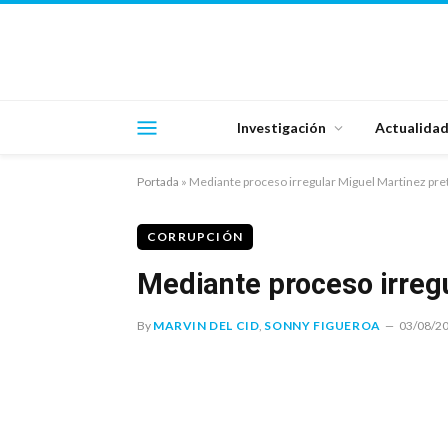
Investigación
Actualida
Portada
»
Mediante proceso irregular Miguel Martinez pre
CORRUPCIÓN
Mediante proceso irreg
By
MARVIN DEL CID
,
SONNY FIGUEROA
03/08/2