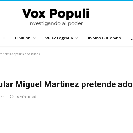
d
Opinión
VP Fotografía
#SomosElCombo
¿
tende adoptar a dos niños
ular Miguel Martinez pretende ado
024
10 Mins Read