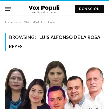
DONACIÓN
Portada
»
Luis Alfonso De la Rosa Reyes
BROWSING:
LUIS ALFONSO DE LA ROSA
REYES