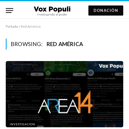
DONACIÓN
Portada
»
Red América
BROWSING:
RED AMÉRICA
INVESTIGACION