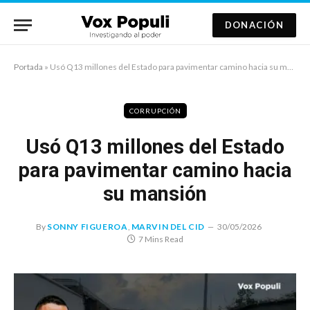
DONACIÓN
Portada
»
Usó Q13 millones del Estado para pavimentar camino hacia su mansión
CORRUPCIÓN
Usó Q13 millones del Estado
para pavimentar camino hacia
su mansión
By
SONNY FIGUEROA
,
MARVIN DEL CID
30/05/2026
7 Mins Read