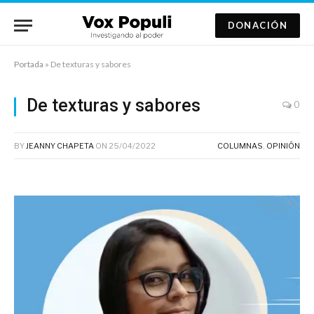
DONACIÓN
Portada
»
De texturas y sabores
De texturas y sabores
0
BY
JEANNY CHAPETA
ON
25/04/2022
COLUMNAS
,
OPINIÓN