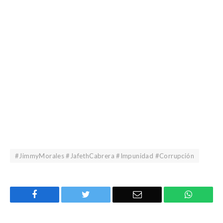
#JimmyMorales #JafethCabrera #Impunidad #Corrupción
Facebook
Twitter
Email
WhatsA