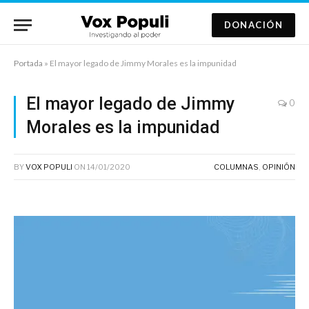
DONACIÓN
Portada
»
El mayor legado de Jimmy Morales es la impunidad
El mayor legado de Jimmy
0
Morales es la impunidad
BY
VOX POPULI
ON
14/01/2020
COLUMNAS
,
OPINIÓN