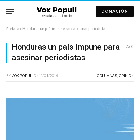
DONACIÓN
Portada
»
Honduras un país impune para asesinar periodistas
Honduras un país impune para
0
asesinar periodistas
BY
VOX POPULI
ON
11/04/2019
COLUMNAS
,
OPINIÓN