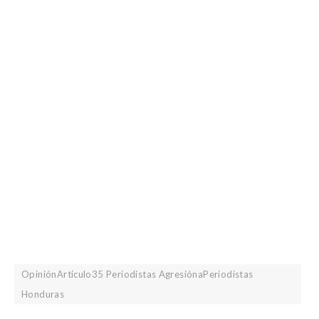
OpiniónArticulo35 Periodistas AgresiónaPeriodistas
Honduras