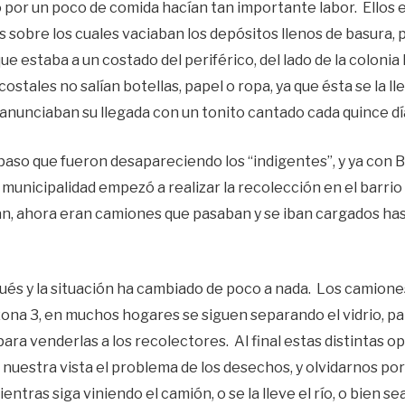
 por un poco de comida hacían tan importante labor. Ellos 
 sobre los cuales vaciaban los depósitos llenos de basura, p
que estaba a un costado del periférico, del lado de la coloni
costales no salían botellas, papel o ropa, ya que ésta se la ll
anunciaban su llegada con un tonito cantado cada quince d
paso que fueron desapareciendo los “indigentes”, y ya con B
la municipalidad empezó a realizar la recolección en el barrio 
an, ahora eran camiones que pasaban y se iban cargados has
ués y la situación ha cambiado de poco a nada. Los camione
 zona 3, en muchos hogares se siguen separando el vidrio, pa
para venderlas a los recolectores. Al final estas distintas 
e nuestra vista el problema de los desechos, y olvidarnos 
entras siga viniendo el camión, o se la lleve el río, o bien s