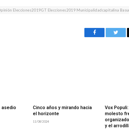
pinión Elecciones2019GT Elecciones2019 Municipalidadcapitalina Basu
Facebook
Twitt
o asedio
Cinco años y mirando hacia
Vox Populi
el horizonte
molesto fr
organizado
11/08/2024
y el arrodi