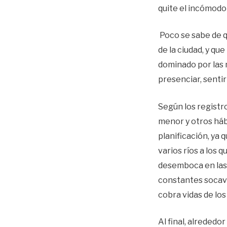
quite el incómodo
Poco se sabe de q
de la ciudad, y q
dominado por las m
presenciar, sentir
Según los registr
menor y otros háb
planificación, ya q
varios ríos a los 
desemboca en las 
constantes socava
cobra vidas de los
Al final, alrededo