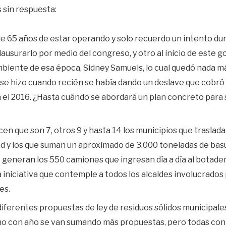
sin respuesta:
e 65 años de estar operando y solo recuerdo un intento du
lausurarlo por medio del congreso, y otro al inicio de este 
mbiente de esa época, Sidney Samuels, lo cual quedó nada má
 se hizo cuando recién se había dando un deslave que cobró
el 2016. ¿Hasta cuándo se abordará un plan concreto para s
cen que son 7, otros 9 y hasta 14 los municipios que traslad
ad y los que suman un aproximado de 3,000 toneladas de bas
e generan los 550 camiones que ingresan día a día al botade
iniciativa que contemple a todos los alcaldes involucrados
es.
diferentes propuestas de ley de residuos sólidos municipale
ño con año se van sumando más propuestas, pero todas con 