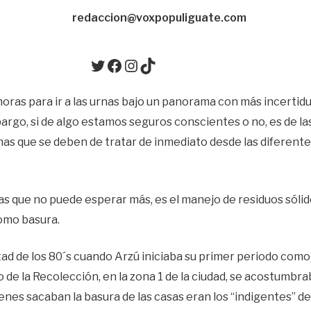
redacci
on@voxpopuliguate.com
Twitter
Facebook
Instagram
TikTok
oras para ir a las urnas bajo un panorama con más incerti
argo, si de algo estamos seguros conscientes o no, es de la
as que se deben de tratar de inmediato desde las diferente
s que no puede esperar más, es el manejo de residuos sólid
omo basura.
ad de los 80´s cuando Arzú iniciaba su primer periodo como 
io de la Recolección, en la zona 1 de la ciudad, se acostumbra
ienes sacaban la basura de las casas eran los “indigentes” de