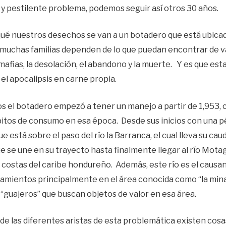
 y pestilente problema, podemos seguir así otros 30 años.
ué nuestros desechos se van a un botadero que está ubica
ue muchas familias dependen de lo que puedan encontrar de v
afias, la desolación, el abandono y la muerte. Y es que esta
 el apocalipsis en carne propia.
os el botadero empezó a tener un manejo a partir de 1,953,
itos de consumo en esa época. Desde sus inicios con una 
ue está sobre el paso del río la Barranca, el cual lleva su ca
que se une en su trayecto hasta finalmente llegar al río Motag
costas del caribe hondureño. Además, este río es el causan
mientos principalmente en el área conocida como “la mina
 “guajeros” que buscan objetos de valor en esa área.
r de las diferentes aristas de esta problemática existen cosa