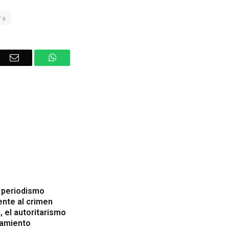
ra
er
Email
WhatsApp
: periodismo
ente al crimen
, el autoritarismo
llamiento