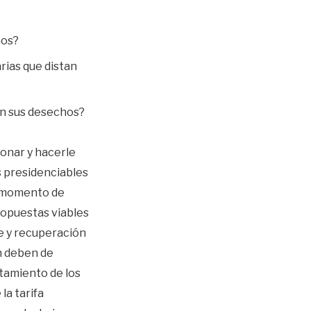
anos?
rias que distan
on sus desechos?
ionar y hacerle
s presidenciables
l momento de
ropuestas viables
rre y recuperación
n deben de
tamiento de los
la tarifa