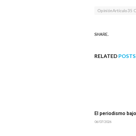
OpiniónArtículo35 O
SHARE.
RELATED
POSTS
El periodismo baj
06/07/2026