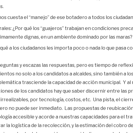
s.
nos cuesta el “manejo” de ese botadero a todos los ciudad
ales: ¿Por qué los “guajeros” trabajan en condiciones preca
imamente dignas, en un ambiente dominado por las maras?
qué a los ciudadanos les importa poco o nada lo que pasa c
eguntas y escazas las respuestas, pero es tiempo de reflex
entos no solo a los candidatos a alcaldes, sino también a lo
blemática trasciende la capacidad de acción municipal. Y a
ciones de los candidatos hay que saber discernir entre las p
 irrealizables, por tecnología, costos, etc. Una pista, el cie
dero no puede ser inmediato. Las propuestas de reubicació
ogía accesible y acorde a nuestras capacidades para el tra
r la logística de la recolección, y la estimación del cobro de 