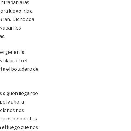
entraban a las
ara luego irla a
a Bran. Dicho sea
evaban los
ías.
erger en la
y clausuró el
ta el botadero de
s siguen llegando
pel y ahora
opciones nos
por unos momentos
ea el fuego que nos