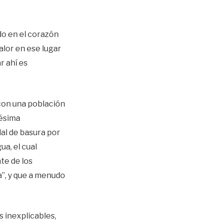
do en el corazón
alor en ese lugar
r ahí es
 con una población
pésima
udal de basura por
ua, el cual
te de los
”, y que a menudo
s inexplicables,