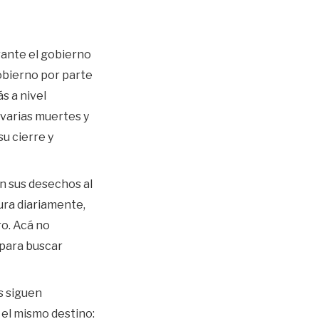
rante el gobierno
gobierno por parte
s a nivel
 varias muertes y
u cierre y
an sus desechos al
ura diariamente,
ro. Acá no
 para buscar
s siguen
el mismo destino: