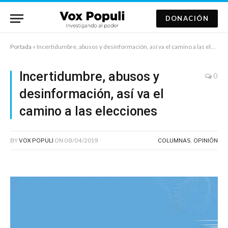
DONACIÓN
Portada
»
Incertidumbre, abusos y desinformación, así va el camino a las elecciones
Incertidumbre, abusos y
0
desinformación, así va el
camino a las elecciones
BY
VOX POPULI
ON
08/04/2019
COLUMNAS
,
OPINIÓN