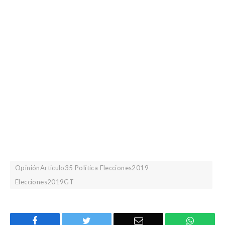
OpiniónArticulo35 Política Elecciones2019
Elecciones2019GT
Facebook
Twitter
Email
WhatsA