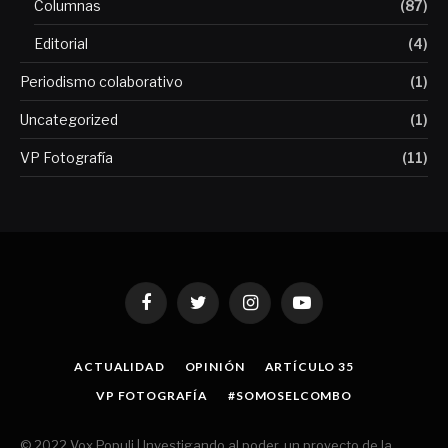
Columnas
(87)
Editorial
(4)
Periodismo colaborativo
(1)
Uncategorized
(1)
VP Fotografía
(11)
Facebook
Twitter
Instagram
YouTube
ACTUALIDAD
OPINIÓN
ARTÍCULO 35
VP FOTOGRAFÍA
#SOMOSELCOMBO
© 2022 Vox Populi | Investigando al poder, un proyecto de la