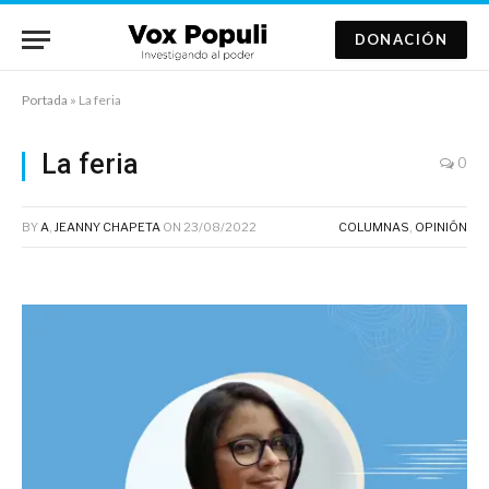
DONACIÓN
Portada
»
La feria
La feria
0
BY
A
,
JEANNY CHAPETA
ON
23/08/2022
COLUMNAS
,
OPINIÓN