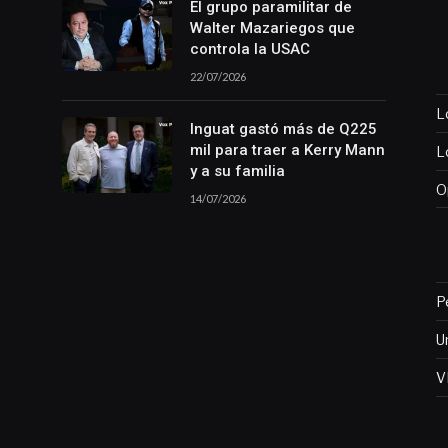
El grupo paramilitar de
Walter Mazariegos que
controla la USAC
22/07/2026
L
Inguat gastó más de Q225
mil para traer a Kerry Mann
L
y a su familia
O
14/07/2026
P
U
V