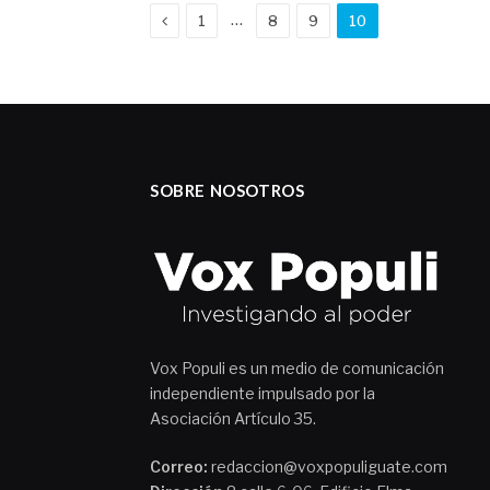
Previous
…
1
8
9
10
SOBRE NOSOTROS
Vox Populi es un medio de comunicación
independiente impulsado por la
Asociación Artículo 35.
Correo:
redaccion@voxpopuliguate.com