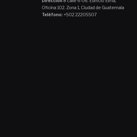
Dirección
8 calle 6-06. Edificio Elma,
Oficina 102. Zona 1, Ciudad de Guatemala
Teléfono:
+502 22205507