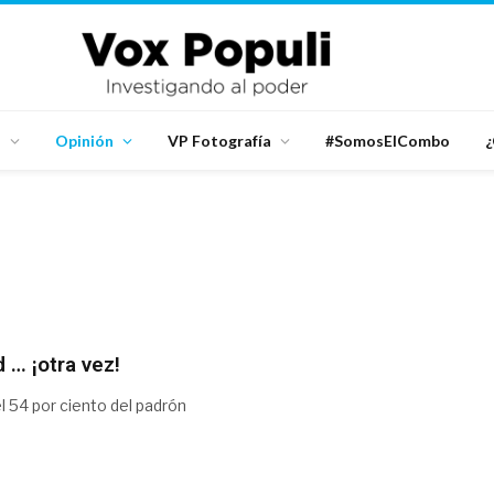
d
Opinión
VP Fotografía
#SomosElCombo
¿
 … ¡otra vez!
l 54 por ciento del padrón