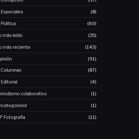
Especiales
(8)
Política
(60)
o más leído
(25)
o más reciente
(143)
pinión
(91)
Columnas
(87)
Editorial
(4)
eriodismo colaborativo
(1)
ncategorized
(1)
P Fotografía
(11)