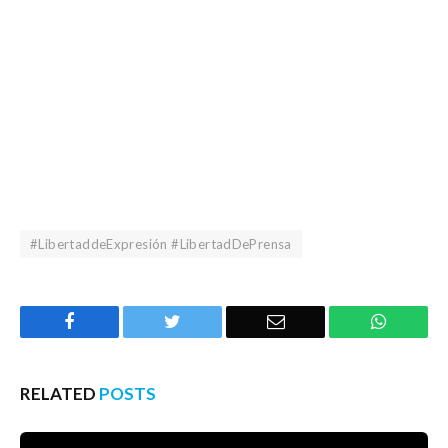
#LibertaddeExpresión #LibertadDePrensa
Facebook
Twitter
Email
WhatsA
RELATED
POSTS