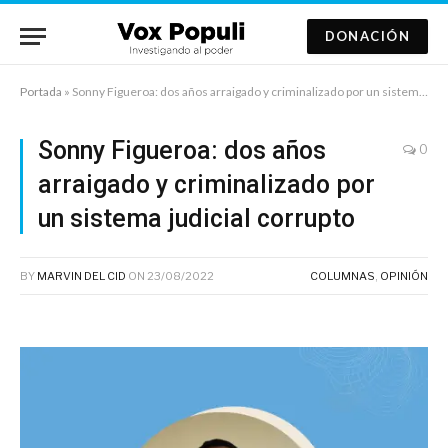
DONACIÓN
Portada
»
Sonny Figueroa: dos años arraigado y criminalizado por un sistema judicial corrupto
Sonny Figueroa: dos años
0
arraigado y criminalizado por
un sistema judicial corrupto
BY
MARVIN DEL CID
ON
23/08/2022
COLUMNAS
,
OPINIÓN